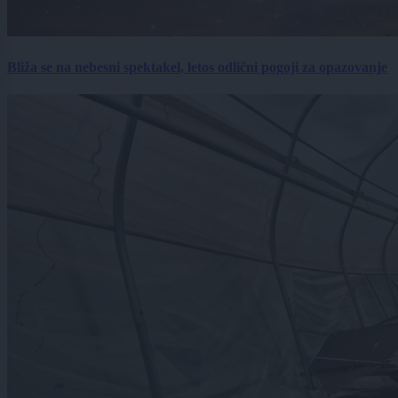
Bliža se na nebesni spektakel, letos odlični pogoji za opazovanje