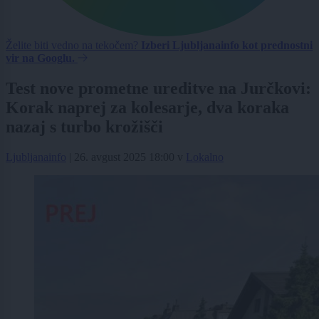
Želite biti vedno na tekočem?
Izberi Ljubljanainfo kot prednostni
vir na Googlu.
Test nove prometne ureditve na Jurčkovi:
Korak naprej za kolesarje, dva koraka
nazaj s turbo krožišči
Ljubljanainfo
|
26. avgust 2025 18:00
v
Lokalno