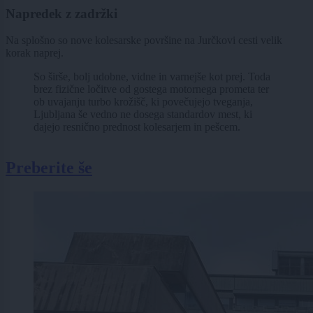
Napredek z zadržki
Na splošno so nove kolesarske površine na Jurčkovi cesti velik
korak naprej.
So širše, bolj udobne, vidne in varnejše kot prej. Toda
brez fizične ločitve od gostega motornega prometa ter
ob uvajanju turbo krožišč, ki povečujejo tveganja,
Ljubljana še vedno ne dosega standardov mest, ki
dajejo resnično prednost kolesarjem in pešcem.
Preberite še