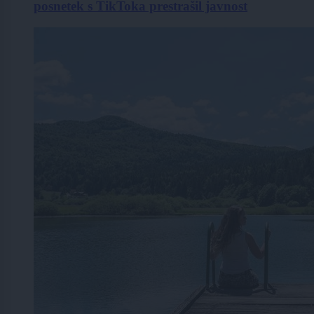
posnetek s TikToka prestrašil javnost