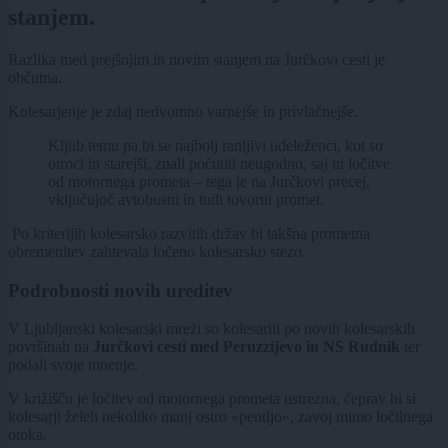
stanjem.
Razlika med prejšnjim in novim stanjem na Jurčkovi cesti je
občutna.
Kolesarjenje je zdaj nedvomno varnejše in privlačnejše.
Kljub temu pa bi se najbolj ranljivi udeleženci, kot so
otroci in starejši, znali počutiti neugodno, saj ni ločitve
od motornega prometa – tega je na Jurčkovi precej,
vključujoč avtobusni in tudi tovorni promet.
Po kriterijih kolesarsko razvitih držav bi takšna prometna
obremenitev zahtevala ločeno kolesarsko stezo.
Podrobnosti novih ureditev
V Ljubljanski kolesarski mreži so kolesarili po novih kolesarskih
površinah na
Jurčkovi cesti med Peruzzijevo in NS Rudnik
ter
podali svoje mnenje.
V križišču je ločitev od motornega prometa ustrezna, čeprav bi si
kolesarji želeli nekoliko manj ostro »pentljo«, zavoj mimo ločilnega
otoka.