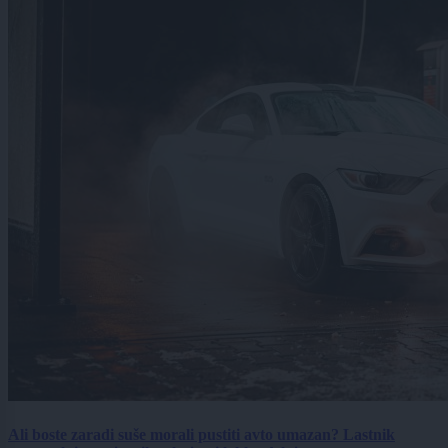
Ali boste zaradi suše morali pustiti avto umazan? Lastnik