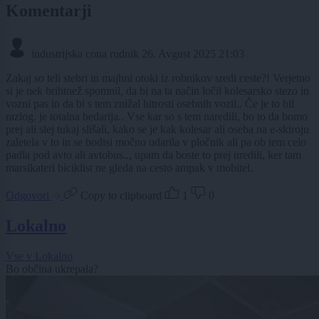
Komentarji
industrijska cona rudnik
26. Avgust 2025 21:03
Zakaj so teli stebri in majhni otoki iz robnikov sredi ceste?! Verjetno
si je nek brihtnež spomnil, da bi na ta način ločil kolesarsko stezo in
vozni pas in da bi s tem znižal hitrosti osebnih vozil.. Če je to bil
razlog, je totalna bedarija.. Vse kar so s tem naredili, bo to da bomo
prej ali slej tukaj slišali, kako se je kak kolesar ali oseba na e-skiroju
zaletela v to in se bodisi močno udarila v pločnik ali pa ob tem celo
padla pod avto ali avtobus.., upam da boste to prej uredili, ker tam
marsikateri biciklist ne gleda na cesto ampak v mobitel.
Odgovori
Copy to clipboard
1
0
Lokalno
Vse v Lokalno
Bo občina ukrepala?