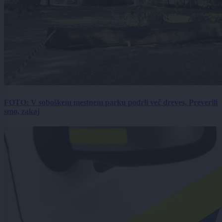
FOTO: V soboškem mestnem parku podrli več dreves. Preverili
smo, zakaj