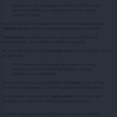
Pozitivno je, da kolesarska površina v križišču poteka
na nivoju vozišča, kar odpravlja potrebo po stalnih
spustih in dvigih.
Proti NS Rudnik del kolesarske površine poteka malenkostno
višinsko ločeno,
večinoma pa kot kolesarski pas na vozišču.
Varovalni pas
je jasno označen, vanj pa so umeščeni tudi
komunalni jaški, kar izboljšuje udobje kolesarjenja.
Na območju križišč so dodani
ločilni otočki
, ki povečujejo varnost
pri prečkanju.
Proti centru mesta kolesarski pas poteka ves čas po
vozišču, na strani proti NS Rudnik pa je vodenje
umeščeno za postajališčem.
Širina kolesarskega pasu je približno
1,4 metra
– to je več od
minimalno predpisanega, a manj od priporočenega standarda.
Za slovenske razmere gre za
solidno rešitev
, a še vedno pod
optimalno, so kritični pri Ljubljanski kolesarski mreži.
Želiš biti vedno na tekočem? Prijavi se na novice in dvakrat