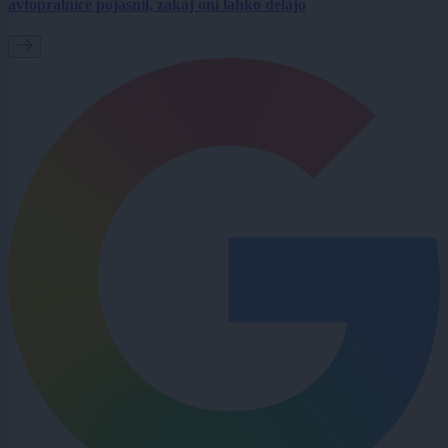
avtopralnice pojasnil, zakaj oni lahko delajo