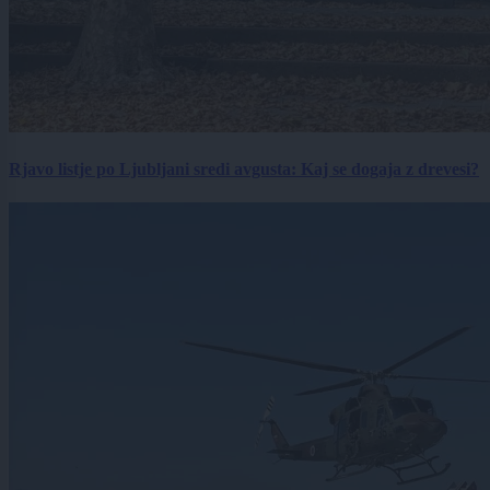
Rjavo listje po Ljubljani sredi avgusta: Kaj se dogaja z drevesi?