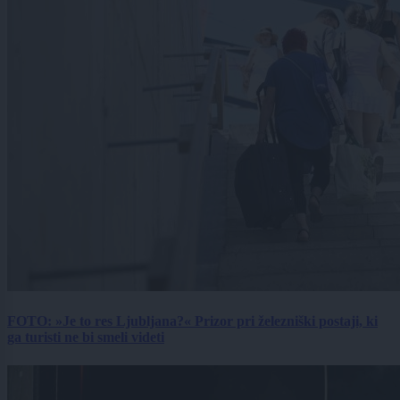
FOTO: »Je to res Ljubljana?« Prizor pri železniški postaji, ki
ga turisti ne bi smeli videti