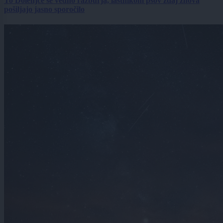
To Dolenjce še vedno razburja, lastnikom psov zdaj znova
pošiljajo jasno sporočilo