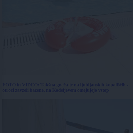
FOTO in VIDEO: Takšna gneča je na ljubljanskih kopališčih -
otroci zavzeli bazene, na Kodeljevem omejujejo vstop