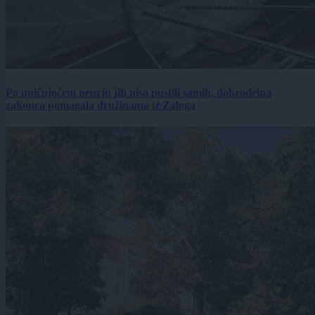
Po uničujočem neurju jih niso pustili samih, dobrodelna
zakonca pomagala družinama iz Zaloga