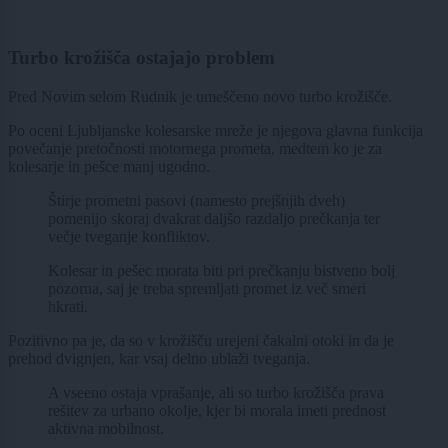
Turbo krožišča ostajajo problem
Pred Novim selom Rudnik je umeščeno novo turbo krožišče.
Po oceni Ljubljanske kolesarske mreže je njegova glavna funkcija
povečanje pretočnosti motornega prometa, medtem ko je za
kolesarje in pešce manj ugodno.
Štirje prometni pasovi (namesto prejšnjih dveh)
pomenijo skoraj dvakrat daljšo razdaljo prečkanja ter
večje tveganje konfliktov.
Kolesar in pešec morata biti pri prečkanju bistveno bolj
pozorna, saj je treba spremljati promet iz več smeri
hkrati.
Pozitivno pa je, da so v krožišču urejeni čakalni otoki in da je
prehod dvignjen, kar vsaj delno ublaži tveganja.
A vseeno ostaja vprašanje, ali so turbo krožišča prava
rešitev za urbano okolje, kjer bi morala imeti prednost
aktivna mobilnost.