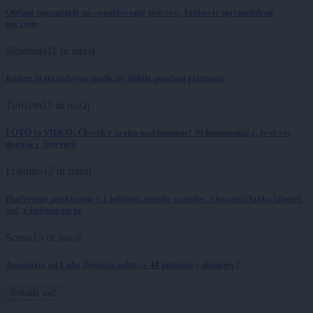
Občani opozarjajo na »poniževanje pešcev«, Janković sprememb ne
načrtuje
Slovenija
11 ur nazaj
Koline in starodavna tradicija dobile posebno priznanje
Turizem
11 ur nazaj
FOTO in VIDEO: Človek v zraku nad mestom? Ni fotomontaža, to se res
dogaja v Sloveniji
Lokalno
12 ur nazaj
Plačevanje parkiranja v Ljubljani zmedlo voznike: S kovanci lahko izbereš
več, z Urbano pa ne
Scena
13 ur nazaj
Anamaria od Luke Dončića zahteva 40 milijonov dolarjev?
Prikaži več