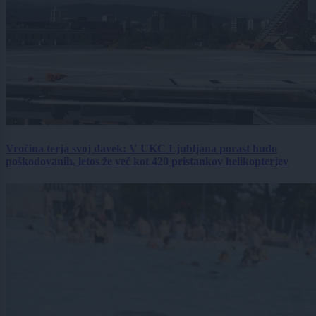
Vročina terja svoj davek: V UKC Ljubljana porast hudo
poškodovanih, letos že več kot 420 pristankov helikopterjev