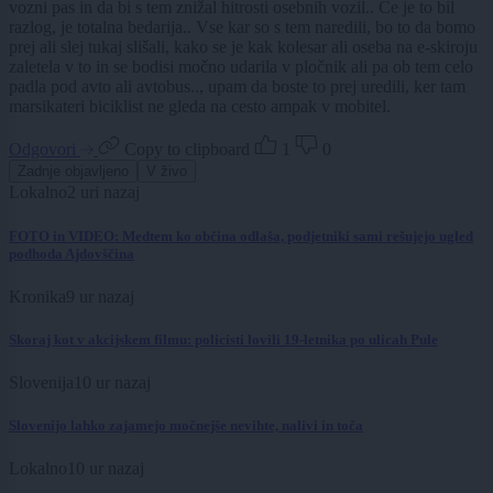
vozni pas in da bi s tem znižal hitrosti osebnih vozil.. Če je to bil
razlog, je totalna bedarija.. Vse kar so s tem naredili, bo to da bomo
prej ali slej tukaj slišali, kako se je kak kolesar ali oseba na e-skiroju
zaletela v to in se bodisi močno udarila v pločnik ali pa ob tem celo
padla pod avto ali avtobus.., upam da boste to prej uredili, ker tam
marsikateri biciklist ne gleda na cesto ampak v mobitel.
Odgovori
Copy to clipboard
1
0
Zadnje objavljeno
V živo
Lokalno
2 uri nazaj
FOTO in VIDEO: Medtem ko občina odlaša, podjetniki sami rešujejo ugled
podhoda Ajdovščina
Kronika
9 ur nazaj
Skoraj kot v akcijskem filmu: policisti lovili 19-letnika po ulicah Pule
Slovenija
10 ur nazaj
Slovenijo lahko zajamejo močnejše nevihte, nalivi in toča
Lokalno
10 ur nazaj