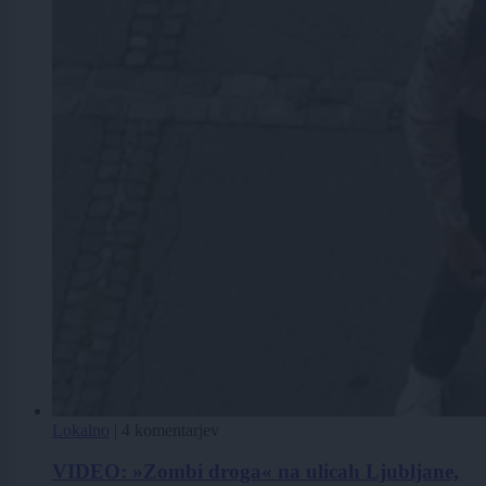
Lokalno
|
4 komentarjev
VIDEO: »Zombi droga« na ulicah Ljubljane,