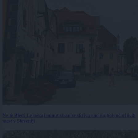
Ne le Bled: Le nekaj minut stran se skriva eno najbolj očarljivih
mest v Sloveniji