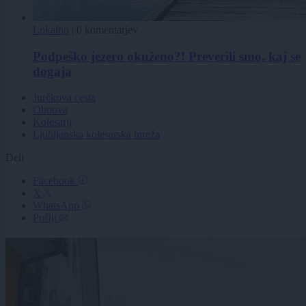
Lokalno
|
0 komentarjev
Podpeško jezero okuženo?! Preverili smo, kaj se
dogaja
Jurčkova cesta
Obnova
Kolesarji
Ljubljanska kolesarska mreža
Deli
Facebook
X
WhatsApp
Pošlji