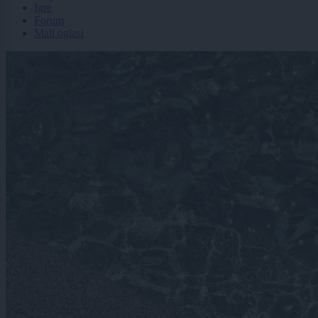
Igre
Forum
Mali oglasi