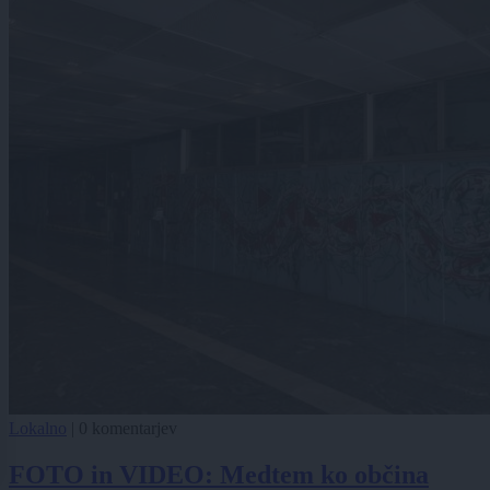
Lokalno
|
0 komentarjev
FOTO in VIDEO: Medtem ko občina