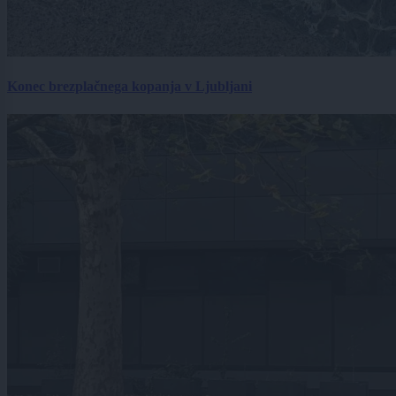
Konec brezplačnega kopanja v Ljubljani