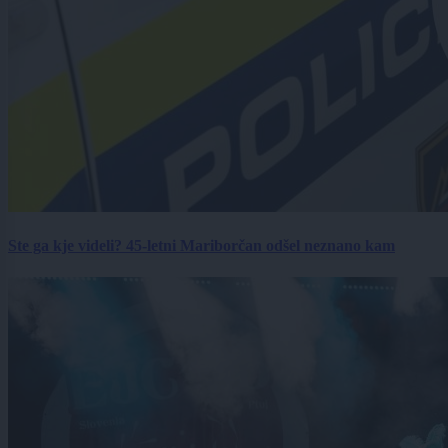
Ste ga kje videli? 45-letni Mariborčan odšel neznano kam