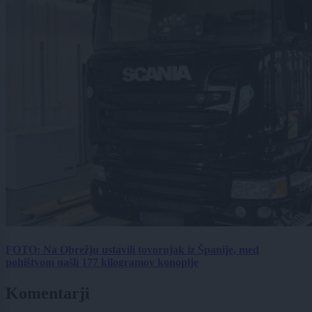
FOTO: Na Obrežju ustavili tovornjak iz Španije, med
pohištvom našli 177 kilogramov konoplje
Komentarji