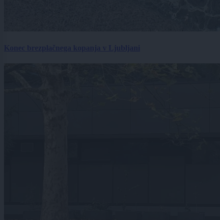
Konec brezplačnega kopanja v Ljubljani