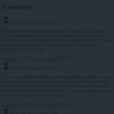
Komentarji
Ejsj
30. Avgust 2023 11:40
Tako dolgo bodo tukaj , dokler nebojo šli za zapahe . V drugih
državah takšni ljudje niso na prostosti. Samo pri nas v kokošji so.
Naši policisti pa nič drugega ne delajo kot popišejo in gredo. Vlada
in sodišče pa stoji . V sloveniji more prebivalec umret da se
premakne državno sodišče.
Odgovori
Copy to clipboard
0
0
Sony
30. Avgust 2023 11:55
Vse ki so prejemniki socialne pomoči napotiti preko javnih del na od
poplav devastirana področja. Izjema so tisti s potrdilom zdravnika
med. dela. Če se ne odzovejo se socialna pomoč ukine. Ljubljana je
polna mladih brezdomcev, narkomanov... Delovna terapija ki je celo
plačana s strani države je edina rešitev.
Odgovori
Copy to clipboard
0
0