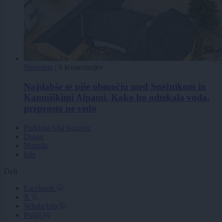
Slovenija
|
0 komentarjev
Najslabše se piše območju med Snežnikom in
Kamniškimi Alpami. Kako bo odtekala voda,
preprosto ne vedo
Parkirna hiša kozolec
Droge
Mamila
Igle
Deli
Facebook
X
WhatsApp
Pošlji