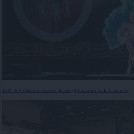
FOTO: Po burnih odzivih Queernight navdušil poln Glavni trg