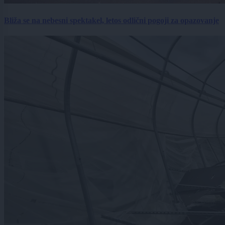
Bliža se na nebesni spektakel, letos odlični pogoji za opazovanje