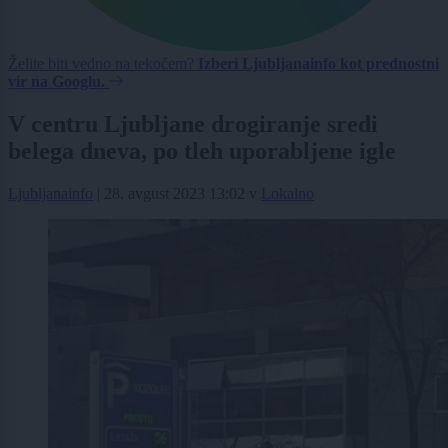
Želite biti vedno na tekočem?
Izberi Ljubljanainfo kot prednostni
vir na Googlu.
V centru Ljubljane drogiranje sredi
belega dneva, po tleh uporabljene igle
Ljubljanainfo
|
28. avgust 2023 13:02
v
Lokalno