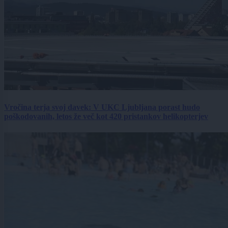
Vročina terja svoj davek: V UKC Ljubljana porast hudo
poškodovanih, letos že več kot 420 pristankov helikopterjev