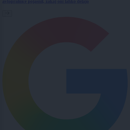
avtopralnice pojasnil, zakaj oni lahko delajo