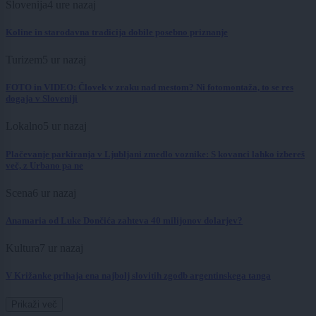
Slovenija
4 ure nazaj
Koline in starodavna tradicija dobile posebno priznanje
Turizem
5 ur nazaj
FOTO in VIDEO: Človek v zraku nad mestom? Ni fotomontaža, to se res
dogaja v Sloveniji
Lokalno
5 ur nazaj
Plačevanje parkiranja v Ljubljani zmedlo voznike: S kovanci lahko izbereš
več, z Urbano pa ne
Scena
6 ur nazaj
Anamaria od Luke Dončića zahteva 40 milijonov dolarjev?
Kultura
7 ur nazaj
V Križanke prihaja ena najbolj slovitih zgodb argentinskega tanga
Prikaži več