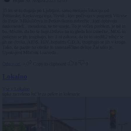
Bojan
30. Avgust 2023 12:05
35 let se to dogaja po Ljubljani, samo menjajo lokacijo od
Poljanske, Krekovega trga, Tivoli , kjer počivajo v pogoreli Vili vse
do Prule. Miklošičeva in Petkovškovo nabrežje , kjer dobivajo
nadomestek , metadona, se ne smejo. To je večen problem, je bil in
bo. Mislim, da bo še huje.Država na to gleda kot izmečke, MOL in
policisti se jih izogibajo, ker 1 ni zakona, da bi to uredil,2 nihče se
jih ne dotika, AIDS, HIV, hepatitis C,D,A, izogibajo se jih v krogu.
Tako, da pazite na otroke in samozaščitno deluje.Žal tako je.
Upokojeni Miličnik I.razreda .
Odgovori
Copy to clipboard
0
0
Lokalno
Vse v Lokalno
tipka za zeleno luč le za pešce in kolesarje