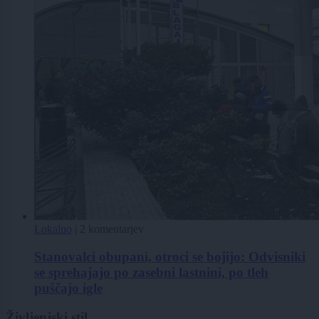
Lokalno
|
2 komentarjev
Stanovalci obupani, otroci se bojijo: Odvisniki
se sprehajajo po zasebni lastnini, po tleh
puščajo igle
Življenjski stil