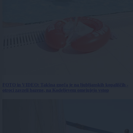
FOTO in VIDEO: Takšna gneča je na ljubljanskih kopališčih -
otroci zavzeli bazene, na Kodeljevem omejujejo vstop