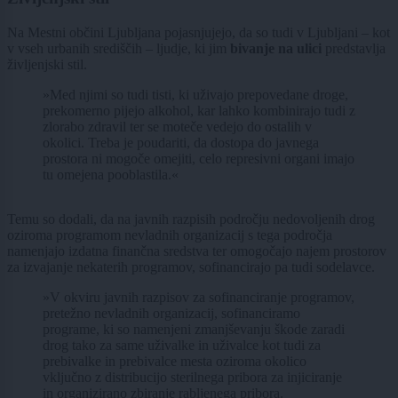
Na Mestni občini Ljubljana pojasnjujejo, da so tudi v Ljubljani – kot
v vseh urbanih središčih – ljudje, ki jim
bivanje na ulici
predstavlja
življenjski stil.
»Med njimi so tudi tisti, ki uživajo prepovedane droge,
prekomerno pijejo alkohol, kar lahko kombinirajo tudi z
zlorabo zdravil ter se moteče vedejo do ostalih v
okolici. Treba je poudariti, da dostopa do javnega
prostora ni mogoče omejiti, celo represivni organi imajo
tu omejena pooblastila.«
Temu so dodali, da na javnih razpisih področju nedovoljenih drog
oziroma programom nevladnih organizacij s tega področja
namenjajo izdatna finančna sredstva ter omogočajo najem prostorov
za izvajanje nekaterih programov, sofinancirajo pa tudi sodelavce.
»V okviru javnih razpisov za sofinanciranje programov,
pretežno nevladnih organizacij, sofinanciramo
programe, ki so namenjeni zmanjševanju škode zaradi
drog tako za same uživalke in uživalce kot tudi za
prebivalke in prebivalce mesta oziroma okolico
vključno z distribucijo sterilnega pribora za injiciranje
in organizirano zbiranje rabljenega pribora.