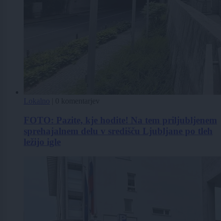
Lokalno
|
0 komentarjev
FOTO: Pazite, kje hodite! Na tem priljubljenem
sprehajalnem delu v središču Ljubljane po tleh
ležijo igle