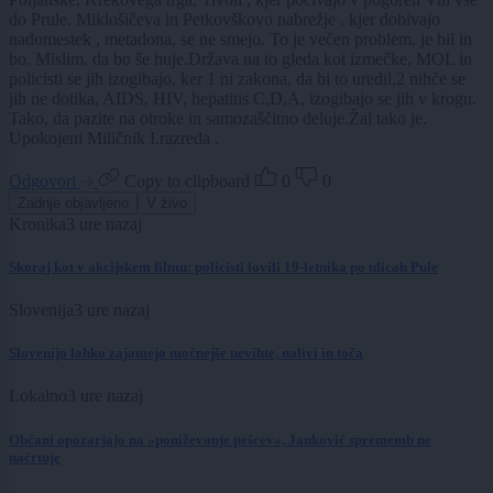
do Prule. Miklošičeva in Petkovškovo nabrežje , kjer dobivajo
nadomestek , metadona, se ne smejo. To je večen problem, je bil in
bo. Mislim, da bo še huje.Država na to gleda kot izmečke, MOL in
policisti se jih izogibajo, ker 1 ni zakona, da bi to uredil,2 nihče se
jih ne dotika, AIDS, HIV, hepatitis C,D,A, izogibajo se jih v krogu.
Tako, da pazite na otroke in samozaščitno deluje.Žal tako je.
Upokojeni Miličnik I.razreda .
Odgovori
Copy to clipboard
0
0
Zadnje objavljeno
V živo
Kronika
3 ure nazaj
Skoraj kot v akcijskem filmu: policisti lovili 19-letnika po ulicah Pule
Slovenija
3 ure nazaj
Slovenijo lahko zajamejo močnejše nevihte, nalivi in toča
Lokalno
3 ure nazaj
Občani opozarjajo na »poniževanje pešcev«, Janković sprememb ne
načrtuje