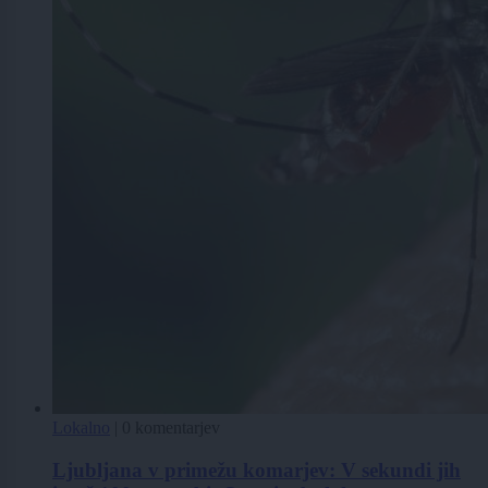
Lokalno
|
0 komentarjev
Ljubljana v primežu komarjev: V sekundi jih