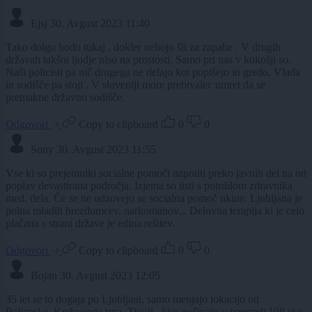
Ejsj
30. Avgust 2023 11:40
Tako dolgo bodo tukaj , dokler nebojo šli za zapahe . V drugih
državah takšni ljudje niso na prostosti. Samo pri nas v kokošji so.
Naši policisti pa nič drugega ne delajo kot popišejo in gredo. Vlada
in sodišče pa stoji . V sloveniji more prebivalec umret da se
premakne državno sodišče.
Odgovori
Copy to clipboard
0
0
Sony
30. Avgust 2023 11:55
Vse ki so prejemniki socialne pomoči napotiti preko javnih del na od
poplav devastirana področja. Izjema so tisti s potrdilom zdravnika
med. dela. Če se ne odzovejo se socialna pomoč ukine. Ljubljana je
polna mladih brezdomcev, narkomanov... Delovna terapija ki je celo
plačana s strani države je edina rešitev.
Odgovori
Copy to clipboard
0
0
Bojan
30. Avgust 2023 12:05
35 let se to dogaja po Ljubljani, samo menjajo lokacijo od
Poljanske, Krekovega trga, Tivoli , kjer počivajo v pogoreli Vili vse