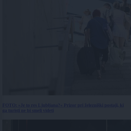
FOTO: »Je to res Ljubljana?« Prizor pri železniški postaji, ki
ga turisti ne bi smeli videti