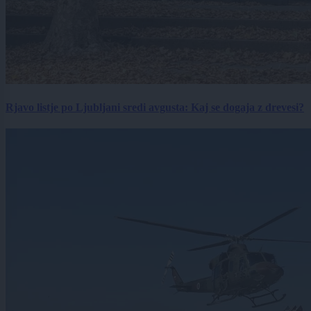
Rjavo listje po Ljubljani sredi avgusta: Kaj se dogaja z drevesi?