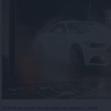
Ali boste zaradi suše morali pustiti avto umazan? Lastnik