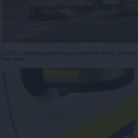
FOTO: V soboškem mestnem parku podrli več dreves. Preverili
smo, zakaj