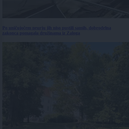
Po uničujočem neurju jih niso pustili samih, dobrodelna
zakonca pomagala družinama iz Zaloga