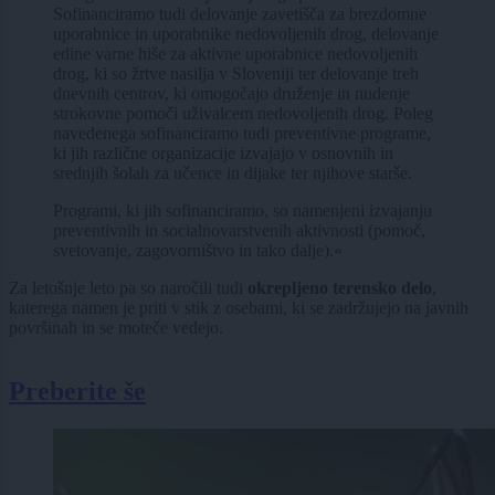
Sofinanciramo tudi delovanje zavetišča za brezdomne
uporabnice in uporabnike nedovoljenih drog, delovanje
edine varne hiše za aktivne uporabnice nedovoljenih
drog, ki so žrtve nasilja v Sloveniji ter delovanje treh
dnevnih centrov, ki omogočajo druženje in nudenje
strokovne pomoči uživalcem nedovoljenih drog. Poleg
navedenega sofinanciramo tudi preventivne programe,
ki jih različne organizacije izvajajo v osnovnih in
srednjih šolah za učence in dijake ter njihove starše.
Programi, ki jih sofinanciramo, so namenjeni izvajanju
preventivnih in socialnovarstvenih aktivnosti (pomoč,
svetovanje, zagovorništvo in tako dalje).«
Za letošnje leto pa so naročili tudi
okrepljeno terensko delo
,
katerega namen je priti v stik z osebami, ki se zadržujejo na javnih
površinah in se moteče vedejo.
Preberite še