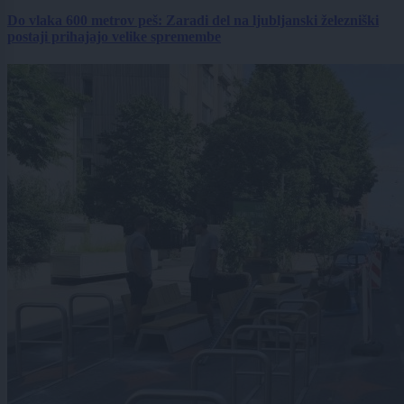
Do vlaka 600 metrov peš: Zaradi del na ljubljanski železniški
postaji prihajajo velike spremembe