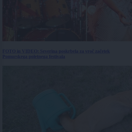
FOTO in VIDEO: Severina poskrbela za vroč začetek
Pomurskega poletnega festivala