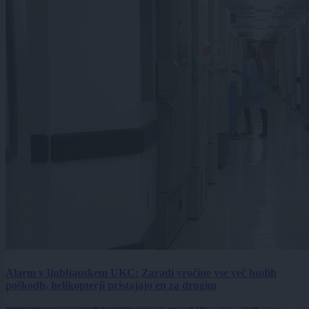
Alarm v ljubljanskem UKC: Zaradi vročine vse več hudih
poškodb, helikopterji pristajajo en za drugim