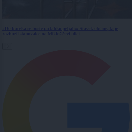
»Do bureka se boste pa lahko peljali«: Stavek občine, ki je
razburil stanovalce na Miklošičevi ulici