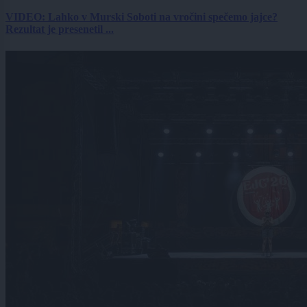
VIDEO: Lahko v Murski Soboti na vročini spečemo jajce?
Rezultat je presenetil ...