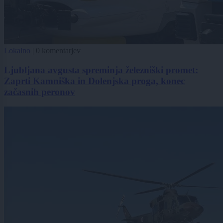
Lokalno
|
0 komentarjev
Ljubljana avgusta spreminja železniški promet:
Zaprti Kamniška in Dolenjska proga, konec
začasnih peronov