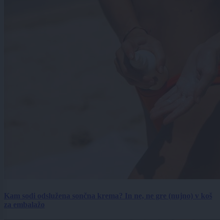
Kam sodi odslužena sončna krema? In ne, ne gre (nujno) v koš
za embalažo