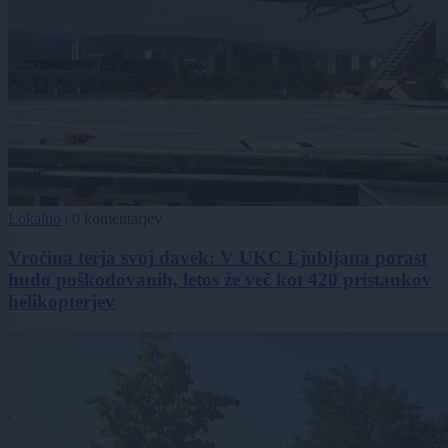
Lokalno
|
0 komentarjev
Vročina terja svoj davek: V UKC Ljubljana porast
hudo poškodovanih, letos že več kot 420 pristankov
helikopterjev