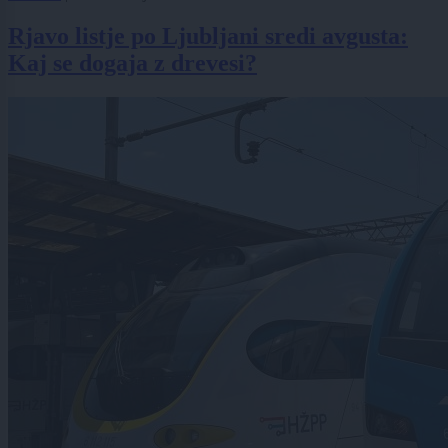
Rjavo listje po Ljubljani sredi avgusta:
Kaj se dogaja z drevesi?