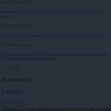
okolje
3 ure nazaj
Dežja ni dovolj, vročina se vrača: Slovenijo čaka še vsaj deset dni sušnih
razmer
Kronika
4 ure nazaj
Tragičen razplet kolesarske nesreče: 78-letnik po padcu umrl v bolnišnici
Lokalno
5 ur nazaj
Vročina terja svoj davek: V UKC Ljubljana porast hudo poškodovanih, letos
že več kot 420 pristankov helikopterjev
Prikaži več
Komentarji
Lokalno
Vse v Lokalno
suša v Ljubljani