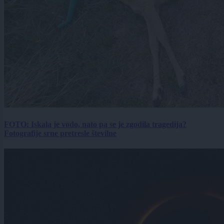
FOTO: Iskala je vodo, nato pa se je zgodila tragedija?
Fotografije srne pretresle številne