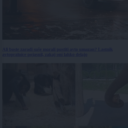
Ali boste zaradi suše morali pustiti avto umazan? Lastnik
avtopralnice pojasnil, zakaj oni lahko delajo