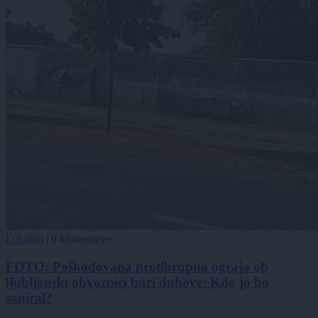
Lokalno
|
0 komentarjev
FOTO: Poškodovana protihrupna ograja ob
ljubljanski obvoznici buri duhove: Kdo jo bo
saniral?