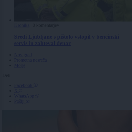
Kronika
|
0 komentarjev
Sredi Ljubljane s pištolo vstopil v bencinski
servis in zahteval denar
Novigrad
Prometna nesreča
Morje
Deli
Facebook
X
WhatsApp
Pošlji