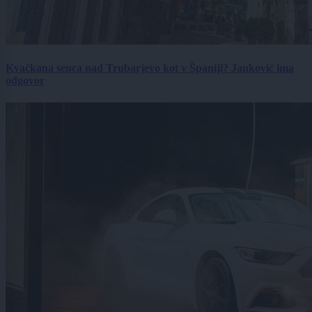
Kvačkana senca nad Trubarjevo kot v Španiji? Janković ima
odgovor