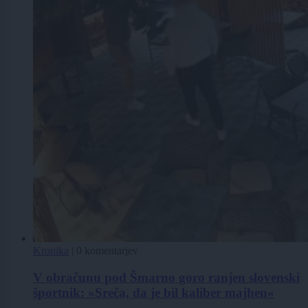
Kronika
|
0 komentarjev
V obračunu pod Šmarno goro ranjen slovenski
športnik: »Sreča, da je bil kaliber majhen«