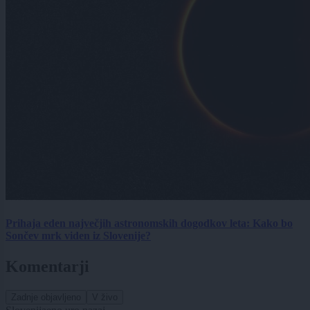
Prihaja eden največjih astronomskih dogodkov leta: Kako bo
Sončev mrk viden iz Slovenije?
Komentarji
Zadnje objavljeno
V živo