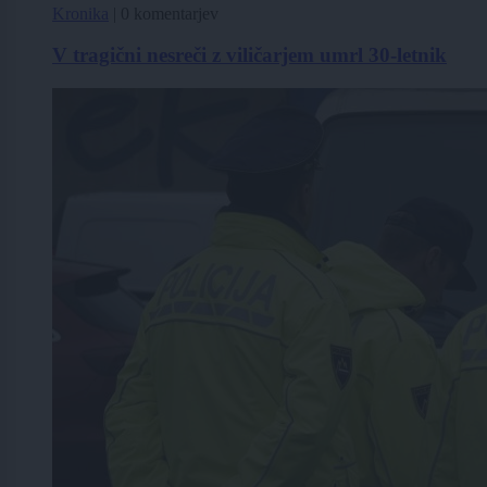
Kronika
|
0 komentarjev
V tragični nesreči z viličarjem umrl 30-letnik