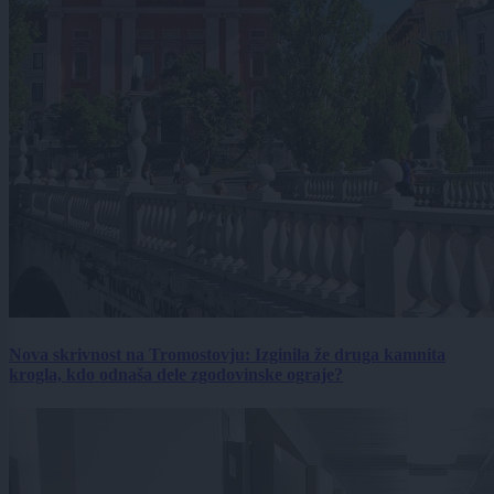
Nova skrivnost na Tromostovju: Izginila že druga kamnita
krogla, kdo odnaša dele zgodovinske ograje?