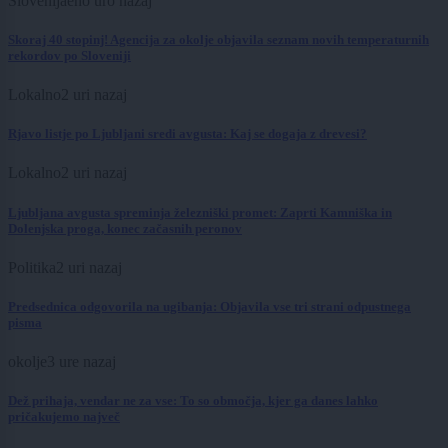
Slovenija
eno uro nazaj
Skoraj 40 stopinj! Agencija za okolje objavila seznam novih temperaturnih
rekordov po Sloveniji
Lokalno
2 uri nazaj
Rjavo listje po Ljubljani sredi avgusta: Kaj se dogaja z drevesi?
Lokalno
2 uri nazaj
Ljubljana avgusta spreminja železniški promet: Zaprti Kamniška in
Dolenjska proga, konec začasnih peronov
Politika
2 uri nazaj
Predsednica odgovorila na ugibanja: Objavila vse tri strani odpustnega
pisma
okolje
3 ure nazaj
Dež prihaja, vendar ne za vse: To so območja, kjer ga danes lahko
pričakujemo največ