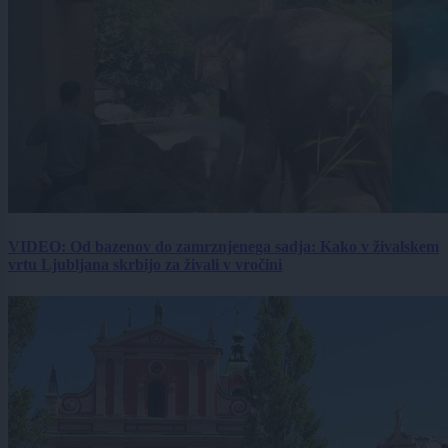
VIDEO: Od bazenov do zamrznjenega sadja: Kako v živalskem
vrtu Ljubljana skrbijo za živali v vročini