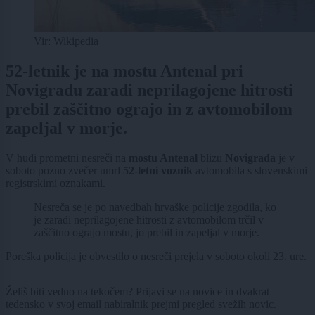
Vir: Wikipedia
52-letnik je na mostu Antenal pri
Novigradu zaradi neprilagojene hitrosti
prebil zaščitno ograjo in z avtomobilom
zapeljal v morje.
V hudi prometni nesreči na
mostu Antenal
blizu
Novigrada
je v
soboto pozno zvečer umrl
52-letni voznik
avtomobila s slovenskimi
registrskimi oznakami.
Nesreča se je po navedbah hrvaške policije zgodila, ko
je zaradi neprilagojene hitrosti z avtomobilom trčil v
zaščitno ograjo mostu, jo prebil in zapeljal v morje.
Poreška policija je obvestilo o nesreči prejela v soboto okoli 23. ure.
Želiš biti vedno na tekočem? Prijavi se na novice in dvakrat
tedensko v svoj email nabiralnik prejmi pregled svežih novic.