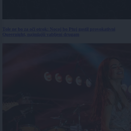
Tole ne bo za oči otrok: Nocoj bo Ptuj gostil provokativni
Queernight, najmlajši vabljeni drugam