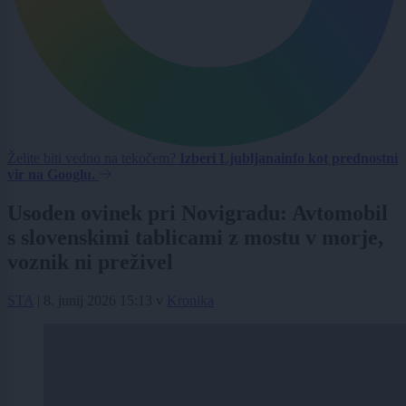
Želite biti vedno na tekočem?
Izberi Ljubljanainfo kot prednostni
vir na Googlu.
Usoden ovinek pri Novigradu: Avtomobil
s slovenskimi tablicami z mostu v morje,
voznik ni preživel
STA
|
8. junij 2026 15:13
v
Kronika