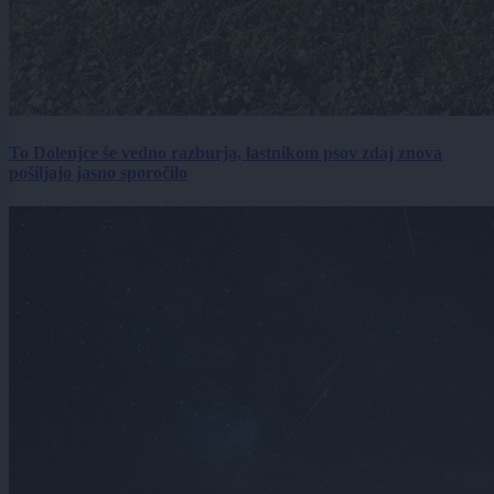
To Dolenjce še vedno razburja, lastnikom psov zdaj znova
pošiljajo jasno sporočilo