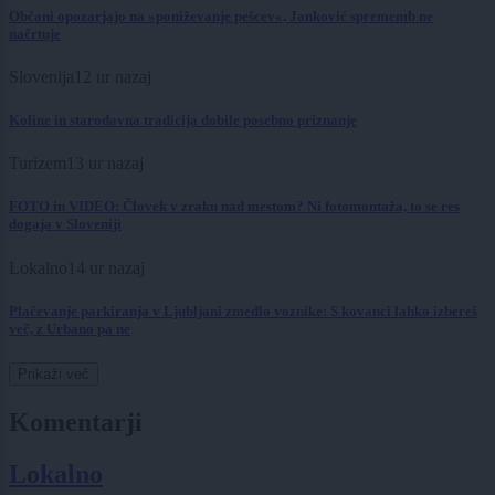
Občani opozarjajo na »poniževanje pešcev«, Janković sprememb ne
načrtuje
Slovenija
12 ur nazaj
Koline in starodavna tradicija dobile posebno priznanje
Turizem
13 ur nazaj
FOTO in VIDEO: Človek v zraku nad mestom? Ni fotomontaža, to se res
dogaja v Sloveniji
Lokalno
14 ur nazaj
Plačevanje parkiranja v Ljubljani zmedlo voznike: S kovanci lahko izbereš
več, z Urbano pa ne
Prikaži več
Komentarji
Lokalno