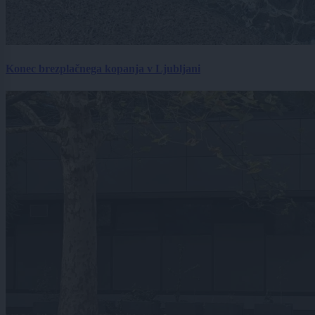
Konec brezplačnega kopanja v Ljubljani