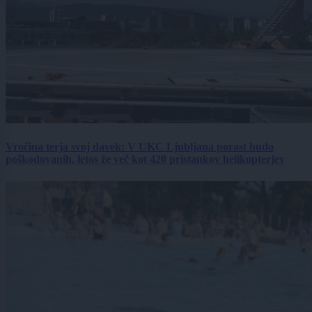
Vročina terja svoj davek: V UKC Ljubljana porast hudo
poškodovanih, letos že več kot 420 pristankov helikopterjev