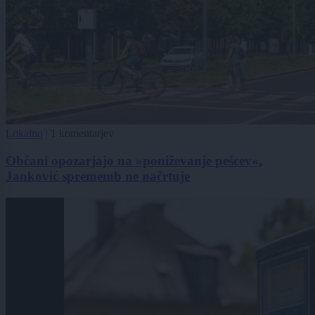
Lokalno
|
1 komentarjev
Občani opozarjajo na »poniževanje pešcev«,
Janković sprememb ne načrtuje