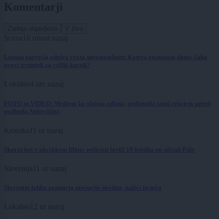
Komentarji
Zadnje objavljeno
V živo
Scena
16 minut nazaj
Lunina energija odpira vrata spremembam: Katera znamenja danes čaka
pravi trenutek za veliki korak?
Lokalno
4 ure nazaj
FOTO in VIDEO: Medtem ko občina odlaša, podjetniki sami rešujejo ugled
podhoda Ajdovščina
Kronika
11 ur nazaj
Skoraj kot v akcijskem filmu: policisti lovili 19-letnika po ulicah Pule
Slovenija
11 ur nazaj
Slovenijo lahko zajamejo močnejše nevihte, nalivi in toča
Lokalno
12 ur nazaj