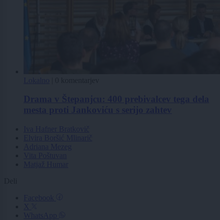
Lokalno
|
0 komentarjev
Drama v Štepanjcu: 400 prebivalcev tega dela
mesta proti Jankoviću s serijo zahtev
Iva Hafner Bratkovič
Elvira Boršić Mlinarič
Adriana Mezeg
Vita Poštuvan
Matjaž Humar
Deli
Facebook
X
WhatsApp