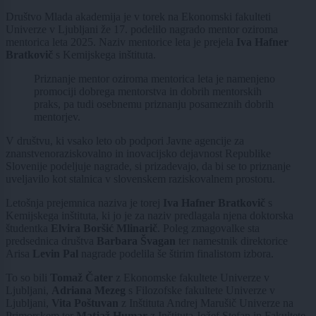
Društvo Mlada akademija je v torek na Ekonomski fakulteti
Univerze v Ljubljani že 17. podelilo nagrado mentor oziroma
mentorica leta 2025. Naziv mentorice leta je prejela
Iva Hafner
Bratkovič
s Kemijskega inštituta.
Priznanje mentor oziroma mentorica leta je namenjeno
promociji dobrega mentorstva in dobrih mentorskih
praks, pa tudi osebnemu priznanju posameznih dobrih
mentorjev.
V društvu, ki vsako leto ob podpori Javne agencije za
znanstvenoraziskovalno in inovacijsko dejavnost Republike
Slovenije podeljuje nagrade, si prizadevajo, da bi se to priznanje
uveljavilo kot stalnica v slovenskem raziskovalnem prostoru.
Letošnja prejemnica naziva je torej
Iva Hafner Bratkovič
s
Kemijskega inštituta, ki jo je za naziv predlagala njena doktorska
študentka
Elvira Boršić Mlinarič
. Poleg zmagovalke sta
predsednica društva
Barbara Švagan
ter namestnik direktorice
Arisa
Levin Pal
nagrade podelila še štirim finalistom izbora.
To so bili
Tomaž Čater
z Ekonomske fakultete Univerze v
Ljubljani,
Adriana Mezeg
s Filozofske fakultete Univerze v
Ljubljani,
Vita Poštuvan
z Inštituta Andrej Marušič Univerze na
Primorskem ter
Matjaž Humar
z Inštituta Jožef Stefan in Fakultete