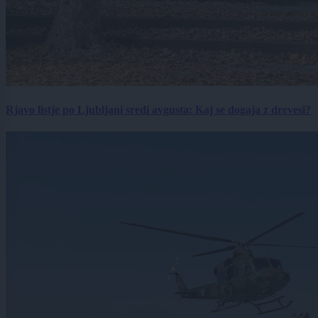
Rjavo listje po Ljubljani sredi avgusta: Kaj se dogaja z drevesi?