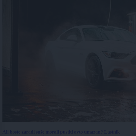
Ali boste zaradi suše morali pustiti avto umazan? Lastnik