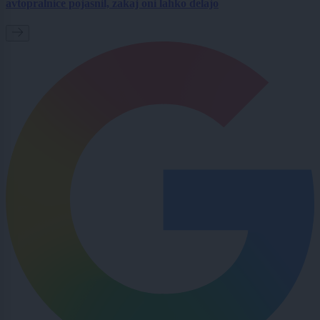
avtopralnice pojasnil, zakaj oni lahko delajo