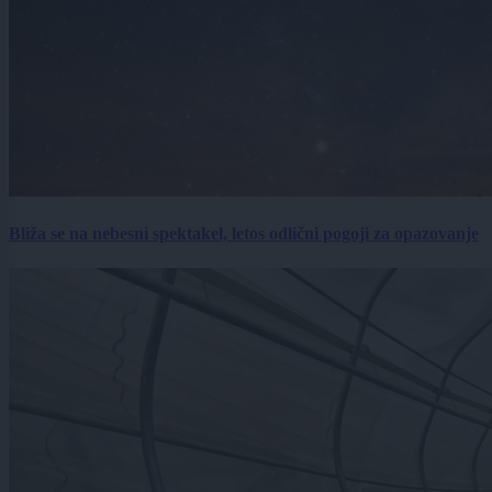
Bliža se na nebesni spektakel, letos odlični pogoji za opazovanje