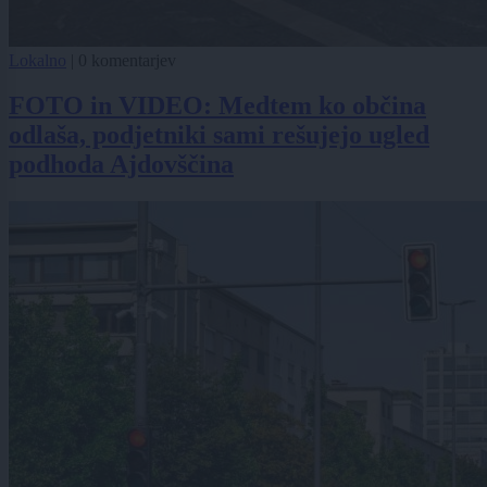
Lokalno
|
0 komentarjev
FOTO in VIDEO: Medtem ko občina
odlaša, podjetniki sami rešujejo ugled
podhoda Ajdovščina