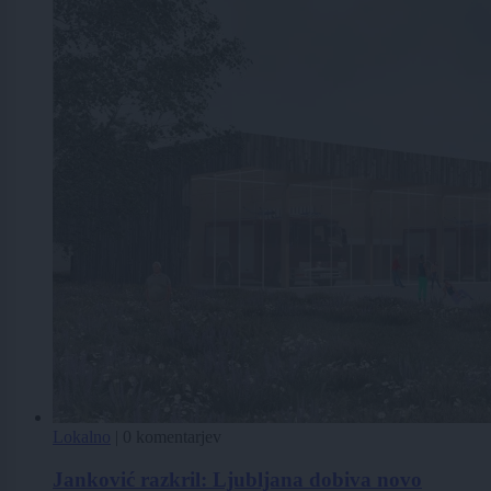
Lokalno
|
0 komentarjev
Janković razkril: Ljubljana dobiva novo