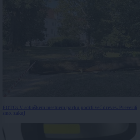
FOTO: V soboškem mestnem parku podrli več dreves. Preverili
smo, zakaj