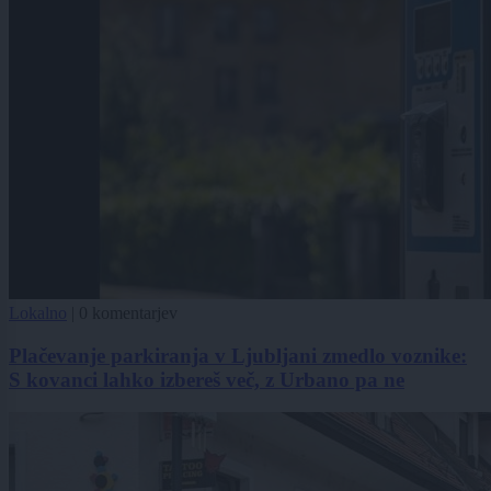
Lokalno
|
0 komentarjev
Plačevanje parkiranja v Ljubljani zmedlo voznike:
S kovanci lahko izbereš več, z Urbano pa ne