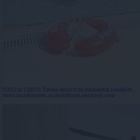
FOTO in VIDEO: Takšna gneča je na ljubljanskih kopališčih -
otroci zavzeli bazene, na Kodeljevem omejujejo vstop