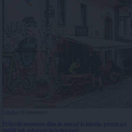
Lokalno
|
0 komentarjev
Prijavili neznosen dim in smrad iz lokala, potem pa
dobili tak odgovor inšpektorata