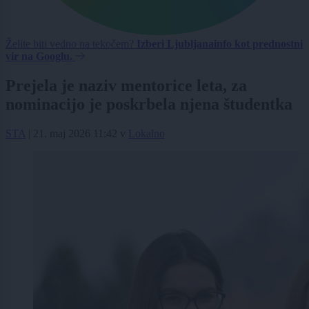
Želite biti vedno na tekočem?
Izberi Ljubljanainfo kot prednostni
vir na Googlu.
Prejela je naziv mentorice leta, za
nominacijo je poskrbela njena študentka
STA
|
21. maj 2026 11:42
v
Lokalno