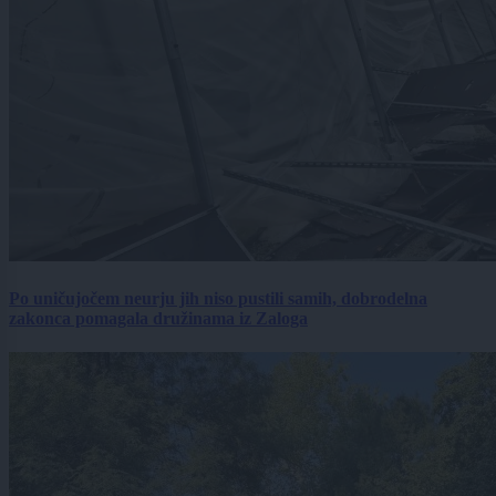
Po uničujočem neurju jih niso pustili samih, dobrodelna
zakonca pomagala družinama iz Zaloga