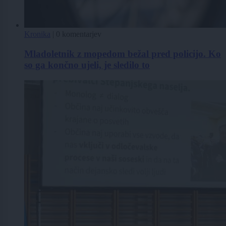
Kronika
|
0 komentarjev
Mladoletnik z mopedom bežal pred policijo. Ko
so ga končno ujeli, je sledilo to