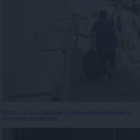
FOTO: »Je to res Ljubljana?« Prizor pri železniški postaji, ki
ga turisti ne bi smeli videti